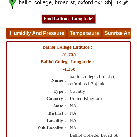
Balliol College Latitude :
51.755
Balliol College Longitude :
-1.258
balliol college, broad st,
Name :
oxford ox1 3bj, uk
Type :
Country
Country :
United Kingdom
State :
NA
District :
NA
Locality :
NA
Sub-Locality :
NA
Balliol College, Broad St,