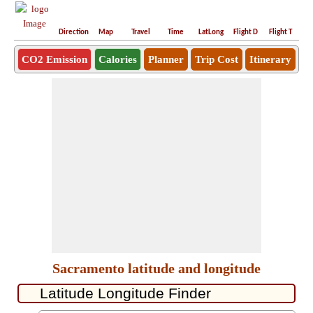
Direction
Map
Travel
Time
LatLong
Flight D
Flight T
Ho
CO2 Emission
Calories
Planner
Trip Cost
Itinerary
Sacramento latitude and longitude