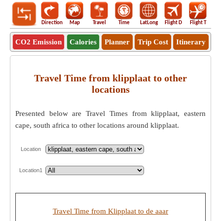
Direction
Map
Travel
Time
LatLong
Flight D
Flight T
Ho
CO2 Emission
Calories
Planner
Trip Cost
Itinerary
Travel Time from klipplaat to other
locations
Presented below are Travel Times from klipplaat, eastern
cape, south africa to other locations around klipplaat.
Location
Location1
Travel Time from Klipplaat to de aaar