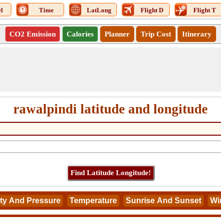
l
Time
LatLong
Flight D
Flight T
CO2 Emission
Calories
Planner
Trip Cost
Itinerary
rawalpindi latitude and longitude