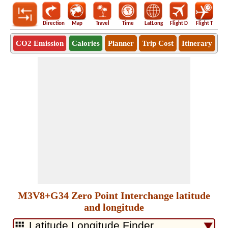
Direction
Map
Travel
Time
LatLong
Flight D
Flight T
Ho
CO2 Emission
Calories
Planner
Trip Cost
Itinerary
M3V8+G34 Zero Point Interchange latitude
and longitude