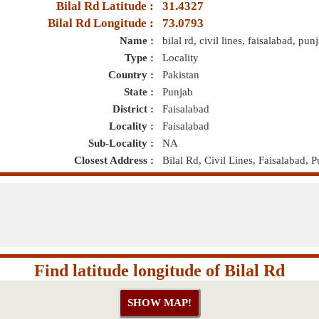
Bilal Rd Latitude :
31.4327
Bilal Rd Longitude :
73.0793
Name :
bilal rd, civil lines, faisalabad, pun
Type :
Locality
Country :
Pakistan
State :
Punjab
District :
Faisalabad
Locality :
Faisalabad
Sub-Locality :
NA
Closest Address :
Bilal Rd, Civil Lines, Faisalabad, 
Find latitude longitude of Bilal Rd