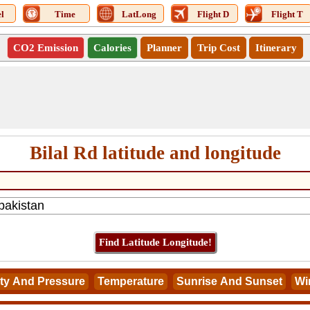
l
Time
LatLong
Flight D
Flight T
CO2 Emission
Calories
Planner
Trip Cost
Itinerary
Bilal Rd latitude and longitude