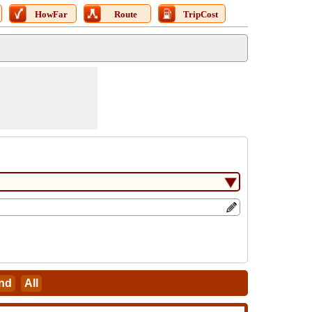
HowFar
Route
TripCost