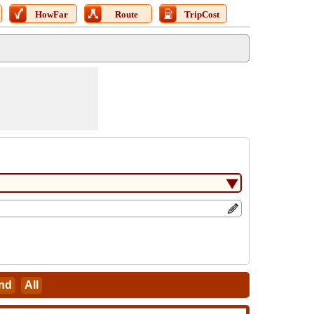
HowFar
Route
TripCost