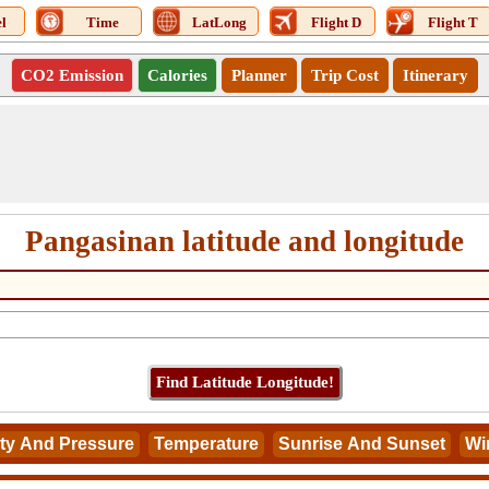
l
Time
LatLong
Flight D
Flight T
CO2 Emission
Calories
Planner
Trip Cost
Itinerary
Pangasinan latitude and longitude