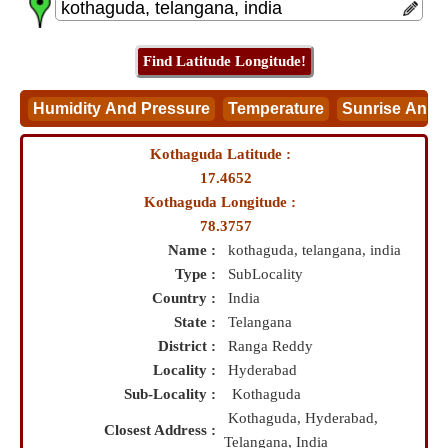
Kothaguda Latitude :
17.4652
Kothaguda Longitude :
78.3757
Name :
kothaguda, telangana, india
Type :
SubLocality
Country :
India
State :
Telangana
District :
Ranga Reddy
Locality :
Hyderabad
Sub-Locality :
Kothaguda
Kothaguda, Hyderabad,
Closest Address :
Telangana, India