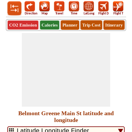
Direction
Map
Travel
Time
LatLong
Flight D
Flight T
Ho
CO2 Emission
Calories
Planner
Trip Cost
Itinerary
Belmont Greene Main St latitude and
longitude