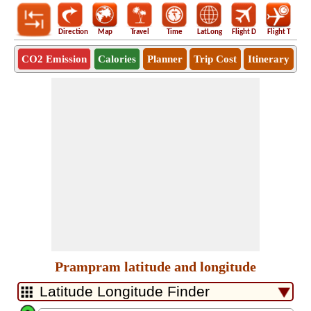
Direction
Map
Travel
Time
LatLong
Flight D
Flight T
Ho
CO2 Emission
Calories
Planner
Trip Cost
Itinerary
Prampram latitude and longitude