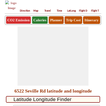
Direction
Map
Travel
Time
LatLong
Flight D
Flight T
Ho
CO2 Emission
Calories
Planner
Trip Cost
Itinerary
6522 Seville Rd latitude and longitude